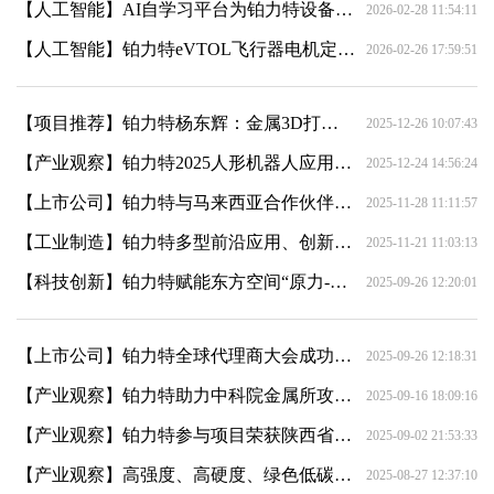
【人工智能】AI自学习平台为铂力特设备注入增效提质新动能
2026-02-28 11:54:11
【人工智能】铂力特eVTOL飞行器电机定子支架将亮相TCT Asia 2026
2026-02-26 17:59:51
【项目推荐】铂力特杨东辉：金属3D打印消费电子毛坯零件产量超百万件，大生产时代已来
2025-12-26 10:07:43
【产业观察】铂力特2025人形机器人应用领域回顾
2025-12-24 14:56:24
【上市公司】铂力特与马来西亚合作伙伴GSH签订代理商协议
2025-11-28 11:11:57
【工业制造】铂力特多型前沿应用、创新软件亮相 Formnext 2025
2025-11-21 11:03:13
【科技创新】铂力特赋能东方空间“原力-110”发动机实现新突破
2025-09-26 12:20:01
【上市公司】铂力特全球代理商大会成功举办
2025-09-26 12:18:31
【产业观察】铂力特助力中科院金属所攻克3D打印材料疲劳性能难题
2025-09-16 18:09:16
【产业观察】铂力特参与项目荣获陕西省科学技术奖，助力口腔修复数字化升级
2025-09-02 21:53:33
【产业观察】高强度、高硬度、绿色低碳，铂力特发布可形成材料BLT-TiAM2
2025-08-27 12:37:10