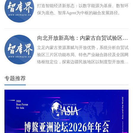
打造智能经济新形态：以数字能源为基座、数智环
保为底色、智库Agent为中枢的融合发展路径。
向北开放新高地：内蒙古自贸试验区建设与特色产业高质量发展路径
立足内蒙古资源禀赋与开放优势，系统分析自贸试
验区三片区功能布局、特色产业融合路径及全国网
络枢纽定位，探索边疆民族地区以制度型开放推动
高质量发展、打造向北开放新高地的创新实践。
专题推荐