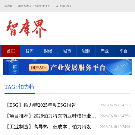
国声网
国声智库人工智能创新平台
XThinkTank
首页
智库
财经
城市
能源
产业
平台
TAG: 铂力特
【ESG】铂力特2025年度ESG报告
2026-06-25 10:41:15
【项目推荐】2026铂力特东南亚鞋模行业技术研讨会暨新品发布会在胡志明市圆满举行
2026-03-30 13:47:53
【工业制造】高导热、低成本，铂力特发布可成形材料BLT-AlAM100C、BLT-AlAM370C
2026-03-18 18:24:01