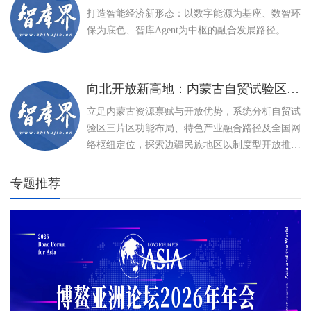
打造智能经济新形态：以数字能源为基座、数智环
保为底色、智库Agent为中枢的融合发展路径。
向北开放新高地：内蒙古自贸试验区建设与特色产业高质量发展路径
立足内蒙古资源禀赋与开放优势，系统分析自贸试
验区三片区功能布局、特色产业融合路径及全国网
络枢纽定位，探索边疆民族地区以制度型开放推动
高质量发展、打造向北开放新高地的创新实践。
专题推荐