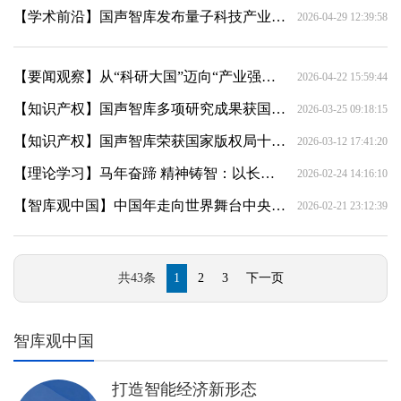
【学术前沿】国声智库发布量子科技产业化报告：2026—2028 年是关键窗口期 加快构建面向2030产业生态
2026-04-29 12:39:58
【要闻观察】从“科研大国”迈向“产业强国”：国声智库发布生物制造十年战略路径报告
2026-04-22 15:59:44
【知识产权】国声智库多项研究成果获国家版权局作品登记证书
2026-03-25 09:18:15
【知识产权】国声智库荣获国家版权局十多项著作权登记证书，构筑“智库+知识产权”新范式
2026-03-12 17:41:20
【理论学习】马年奋蹄 精神铸智：以长征精神引领新型智库高质量发展
2026-02-24 14:16:10
【智库观中国】中国年走向世界舞台中央——国声智库联合发布《中国年国际影响力智库报告》
2026-02-21 23:12:39
共43条
1
2
3
下一页
智库观中国
打造智能经济新形态