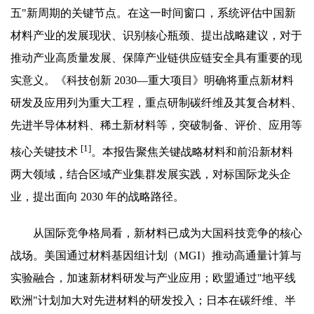
五"新周期的关键节点。在这一时间窗口，系统评估中国新
材料产业的发展现状、识别核心瓶颈、提出战略建议，对于
推动产业高质量发展、保障产业链供应链安全具有重要的现
实意义。《科技创新 2030—重大项目》明确将重点新材料
研发及应用列为重大工程，重点研制碳纤维及其复合材料、
先进半导体材料、稀土新材料等，突破制备、评价、应用等
[1]
核心关键技术
。本报告聚焦关键战略材料和前沿新材料
两大领域，结合区域产业集群发展实践，对标国际龙头企
业，提出面向 2030 年的战略路径。
从国际竞争格局看，新材料已成为大国科技竞争的核心
战场。美国通过材料基因组计划（MGI）推动高通量计算与
实验融合，加速新材料研发与产业应用；欧盟通过"地平线
欧洲"计划加大对先进材料的研发投入；日本在碳纤维、半