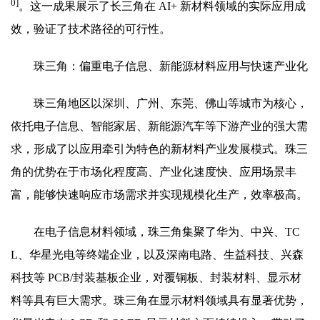
0]
。这一成果展示了长三角在 AI+ 新材料领域的实际应用成
效，验证了技术路径的可行性。
珠三角：偏重电子信息、新能源材料应用与快速产业化
珠三角地区以深圳、广州、东莞、佛山等城市为核心，
依托电子信息、智能家居、新能源汽车等下游产业的强大需
求，形成了以应用牵引为特色的新材料产业发展模式。珠三
角的优势在于市场化程度高、产业化速度快、应用场景丰
富，能够快速响应市场需求并实现规模化生产，效率极高。
在电子信息材料领域，珠三角集聚了华为、中兴、TC
L、华星光电等终端企业，以及深南电路、生益科技、兴森
科技等 PCB/封装基板企业，对覆铜板、封装材料、显示材
料等具有巨大需求。珠三角在显示材料领域具有显著优势，