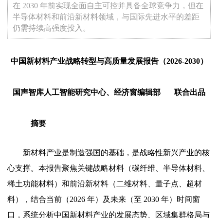
在 2030 年前实现全面自主可控并具备全球竞争力，但在
半导体材料和前沿新材料领域，与国际先进水平的差距
仍需持续高强度投入。
中国新材料产业战略转型与高质量发展报告（2026-2030）
国声智库人工智能研究中心、经济窗编辑部 联合出品
摘要
新材料产业是制造强国的基础，是战略性新兴产业的核
心支撑。本报告聚焦关键战略材料（碳纤维、半导体材料、
稀土功能材料）和前沿新材料（二维材料、量子点、超材
料），结合当前（2026 年）及未来（至 2030 年）时间窗
口，系统分析中国新材料产业的发展态势、区域集群格局与