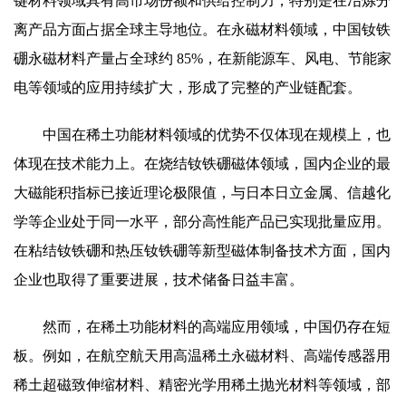
键材料领域具有高市场份额和供给控制力，特别是在冶炼分
离产品方面占据全球主导地位。在永磁材料领域，中国钕铁
硼永磁材料产量占全球约 85%，在新能源车、风电、节能家
电等领域的应用持续扩大，形成了完整的产业链配套。
中国在稀土功能材料领域的优势不仅体现在规模上，也
体现在技术能力上。在烧结钕铁硼磁体领域，国内企业的最
大磁能积指标已接近理论极限值，与日本日立金属、信越化
学等企业处于同一水平，部分高性能产品已实现批量应用。
在粘结钕铁硼和热压钕铁硼等新型磁体制备技术方面，国内
企业也取得了重要进展，技术储备日益丰富。
然而，在稀土功能材料的高端应用领域，中国仍存在短
板。例如，在航空航天用高温稀土永磁材料、高端传感器用
稀土超磁致伸缩材料、精密光学用稀土抛光材料等领域，部