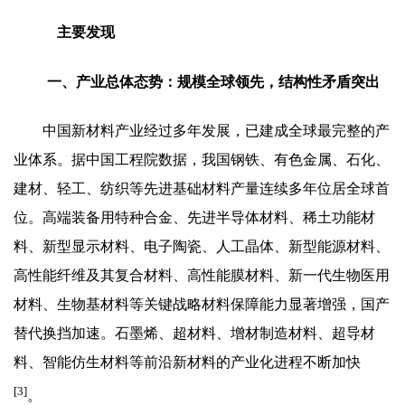
主要发现
一、产业总体态势：规模全球领先，结构性矛盾突出
中国新材料产业经过多年发展，已建成全球最完整的产
业体系。据中国工程院数据，我国钢铁、有色金属、石化、
建材、轻工、纺织等先进基础材料产量连续多年位居全球首
位。高端装备用特种合金、先进半导体材料、稀土功能材
料、新型显示材料、电子陶瓷、人工晶体、新型能源材料、
高性能纤维及其复合材料、高性能膜材料、新一代生物医用
材料、生物基材料等关键战略材料保障能力显著增强，国产
替代换挡加速。石墨烯、超材料、增材制造材料、超导材
料、智能仿生材料等前沿新材料的产业化进程不断加快
[3]
。