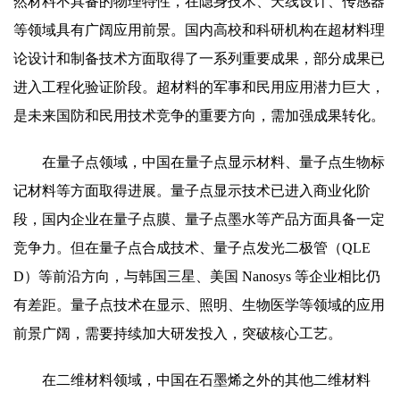
然材料不具备的物理特性，在隐身技术、天线设计、传感器
等领域具有广阔应用前景。国内高校和科研机构在超材料理
论设计和制备技术方面取得了一系列重要成果，部分成果已
进入工程化验证阶段。超材料的军事和民用应用潜力巨大，
是未来国防和民用技术竞争的重要方向，需加强成果转化。
在量子点领域，中国在量子点显示材料、量子点生物标
记材料等方面取得进展。量子点显示技术已进入商业化阶
段，国内企业在量子点膜、量子点墨水等产品方面具备一定
竞争力。但在量子点合成技术、量子点发光二极管（QLE
D）等前沿方向，与韩国三星、美国 Nanosys 等企业相比仍
有差距。量子点技术在显示、照明、生物医学等领域的应用
前景广阔，需要持续加大研发投入，突破核心工艺。
在二维材料领域，中国在石墨烯之外的其他二维材料