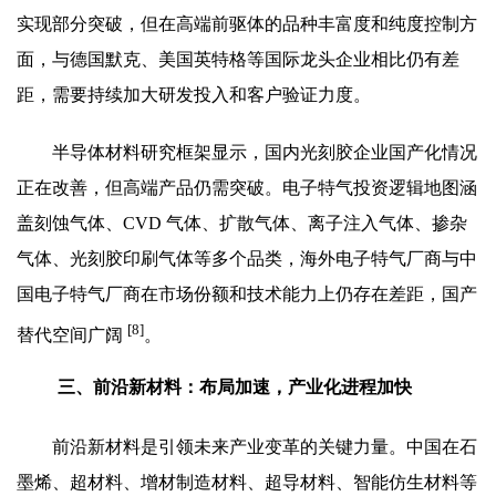
实现部分突破，但在高端前驱体的品种丰富度和纯度控制方
面，与德国默克、美国英特格等国际龙头企业相比仍有差
距，需要持续加大研发投入和客户验证力度。
半导体材料研究框架显示，国内光刻胶企业国产化情况
正在改善，但高端产品仍需突破。电子特气投资逻辑地图涵
盖刻蚀气体、CVD 气体、扩散气体、离子注入气体、掺杂
气体、光刻胶印刷气体等多个品类，海外电子特气厂商与中
国电子特气厂商在市场份额和技术能力上仍存在差距，国产
[8]
替代空间广阔
。
三、前沿新材料：布局加速，产业化进程加快
前沿新材料是引领未来产业变革的关键力量。中国在石
墨烯、超材料、增材制造材料、超导材料、智能仿生材料等