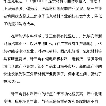
华星光电在 LCD 和 OLED 显示材料方面持续投入，带动了
上游光学膜、偏光片、液晶材料等配套产业发展。这一产业
链协同效应是珠三角电子信息材料产业的核心竞争力，降低
了物流和沟通成本。
在新能源材料领域，珠三角拥有比亚迪、广汽埃安等新
能源汽车企业，以及宁德时代（在广东设有生产基地）、亿
纬锂能等电池企业，对锂电材料、固态电解质、氢能材料等
具有旺盛需求。珠三角在锂电正极材料、电解液、隔膜等领
域已形成产业集群，部分产品出口海外市场。新能源产业的
快速发展为珠三角新材料产业提供了广阔市场空间，驱动了
技术迭代。
珠三角新材料产业的特点在于市场化程度高、产业化速
度快、应用场景丰富。与长三角偏重研发和高端制造不同，