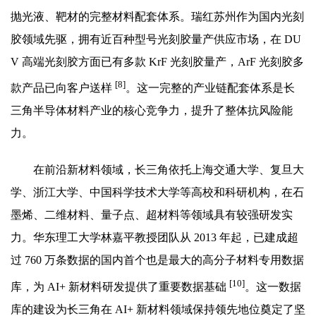
抛光液、靶材的完整材料配套体系。瑞红苏州作为国内光刻
胶领域先驱，拥有近百种型号光刻胶量产供应市场，在 DU
V 高端光刻胶方面已有多款 KrF 光刻胶量产，ArF 光刻胶多
[8]
款产品已向客户送样
。这一完整的产业链配套体系是长
三角半导体材料产业的核心竞争力，提升了整体抗风险能
力。
在前沿新材料领域，长三角依托上海交通大学、复旦大
学、浙江大学、中国科学技术大学等高校和科研机构，在石
墨烯、二维材料、量子点、超材料等领域具有较强研发实
力。华东理工大学林嘉平教授团队从 2013 年起，已建成超
过 760 万条数据的国内首个也是最大的高分子材料专用数据
[10]
库，为 AI+ 新材料研发提供了重要数据基础
。这一数据
库的建设为长三角在 AI+ 新材料领域保持领先地位奠定了坚