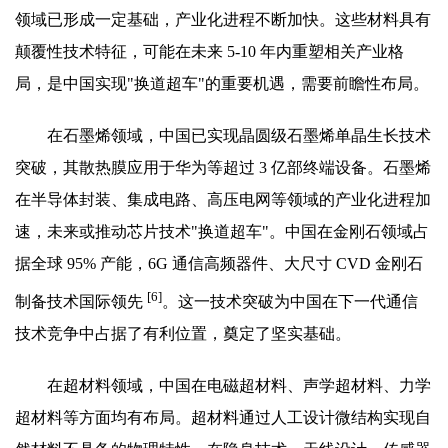
领域已形成一定基础，产业化进程不断加快。这些材料具有
颠覆性技术特征，可能在未来 5-10 年内重塑相关产业格
局，是中国实现"换道超车"的重要机遇，需要前瞻性布局。
在石墨烯领域，中国已实现晶圆级石墨烯单晶生长技术
突破，其散热膜应用于华为等超过 3 亿部终端设备。石墨烯
在半导体封装、集成电路、高压电网等领域的产业化进程加
速，未来或推动芯片技术"换道超车"。中国在金刚石领域占
据全球 95% 产能，6G 通信高频器件、大尺寸 CVD 金刚石
[6]
制备技术国际领先
。这一技术突破为中国在下一代通信
技术竞争中占据了有利位置，奠定了坚实基础。
在超材料领域，中国在电磁超材料、声学超材料、力学
超材料等方面均有布局。超材料通过人工设计微结构实现自