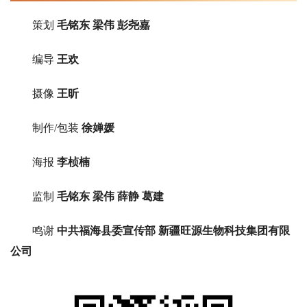
策划
毛铭东 梁伟 彭尧嘉
编导
王欢
摄像
王昕
制作/包装
徐婵媛
海报
李桢楠
监制
毛铭东 梁伟 薛静 葛建
鸣谢
中共福海县委宣传部 新疆旺源生物科技集团有限
公司