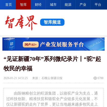
首页
智库
财经
城市
能源
产业
平台
智库频道
“见证新疆70年”系列微纪录片丨“驼”起
牧民的幸福
2026-01-21 14:51:25
来源： 石榴云/新疆日报
6788
由陈钢粮创立的旺源集团，以骆驼产业为支点，通
过科技创新、精准扶贫和骆驼全产业链多元化发展，不
仅让新疆驼奶走向了世界，更让当地越来越多牧民走上