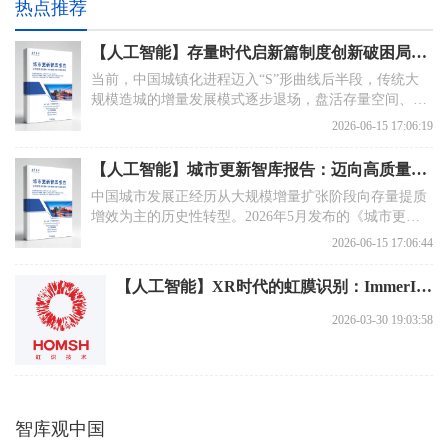
热点推荐
【人工智能】存量时代启新篇制度创新破困局：《城市更新智库报告》解码中国城市高质量发展新路径
当前，中国城镇化进程迈入“S”形曲线后半段，传统大
规模造城的增量发展模式逐步退场，盘活存量空间、优
化城市功能、提升人居品质成为城市建设的核心主线。
2026-06-15 17:06:19
【人工智能】城市更新智库报告：迈向高质量存量时代的制度创新与路径选择
中国城市发展正经历从大规模增量扩张阶段向存量提质
增效为主的历史性转型。2026年5月发布的《城市更新
“十五五”规划》标志着城市更新从部门推动上升为国家
2026-06-15 17:06:44
战略，与自然资源部、住建部联合通知形成“规划引领
+政策工具”的双轮驱动格局。
【人工智能】XR时代的虹膜识别：ImmerIris如何终结归一化范式
2026-03-30 19:03:58
智库观中国