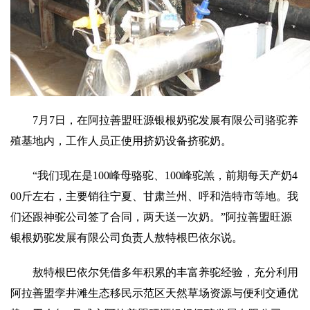
7月7日，在阿拉善盟旺源银根奶驼发展有限公司骆驼养
殖基地内，工作人员正使用挤奶设备挤驼奶。
“我们现在是100峰母骆驼、100峰驼羔，前期每天产奶4
00斤左右，主要销往宁夏、甘肃兰州、呼和浩特市等地。我
们还跟神驼公司签了合同，两天送一次奶。”阿拉善盟旺源
银根奶驼发展有限公司负责人敖特根巴依尔说。
敖特根巴依尔凭借多年积累的丰富养驼经验，充分利用
阿拉善盟孪井滩生态移民示范区天然草场资源与便利交通优