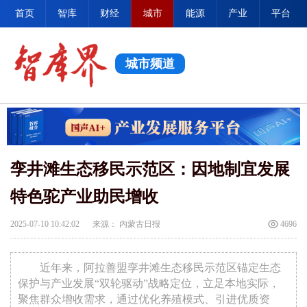
首页
智库
财经
城市
能源
产业
平台
城市频道
孪井滩生态移民示范区：因地制宜发展
特色驼产业助民增收
2025-07-10 10:42:02
来源： 内蒙古日报
4696
近年来，阿拉善盟孪井滩生态移民示范区锚定生态
保护与产业发展“双轮驱动”战略定位，立足本地实际，
聚焦群众增收需求，通过优化养殖模式、引进优质资