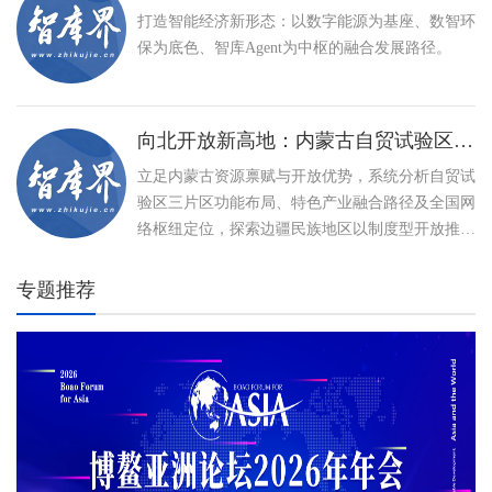
打造智能经济新形态：以数字能源为基座、数智环
保为底色、智库Agent为中枢的融合发展路径。
向北开放新高地：内蒙古自贸试验区建设与特色产业高质量发展路径
立足内蒙古资源禀赋与开放优势，系统分析自贸试
验区三片区功能布局、特色产业融合路径及全国网
络枢纽定位，探索边疆民族地区以制度型开放推动
高质量发展、打造向北开放新高地的创新实践。
专题推荐