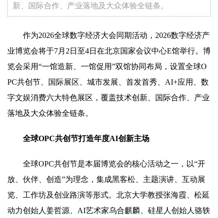
新、国际合作、产业落地及大众体验全链条。
作为2026全球数字经济大会同期活动，2026数字经济产
业博览会将于7月2日至4日在北京国家会议中心E馆举行。博
览会采用“一馆造新、一馆促用”双馆协同布局，设置全球O
PC共创节、国际展区、城市发展、首发首秀、AI+应用、数
字文娱消费六大特色展区，覆盖技术创新、国际合作、产业
落地及大众体验全链条。
全球OPC共创节打造年度AI创新主场
全球OPC共创节是本届博览会的核心活动之一，以“开
放、伙伴、创造”为理念，集成黑客松、主题演讲、互动展
览、工作坊及创业路演等形式。北京大学教授张海霞、松延
动力创始人姜哲源、AI艺术家乌合麒麟、硅星人创始人骆轶