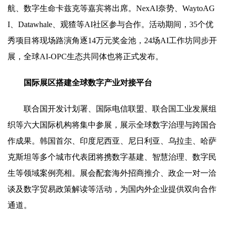
航、数字生命卡兹克等嘉宾将出席。NexAI奈势、WaytoAG
I、Datawhale、观猹等AI社区参与合作。活动期间，35个优
秀项目将现场路演角逐14万元奖金池，24场AI工作坊同步开
展，全球AI-OPC生态共同体也将正式发布。
国际展区搭建全球数字产业对接平台
联合国开发计划署、国际电信联盟、联合国工业发展组
织等六大国际机构将集中参展，展示全球数字治理与跨国合
作成果。韩国首尔、印度尼西亚、尼日利亚、乌拉圭、哈萨
克斯坦等多个城市代表团将携数字基建、智慧治理、数字民
生等领域案例亮相。展会配套海外招商推介、政企一对一洽
谈及数字贸易政策解读等活动，为国内外企业提供双向合作
通道。