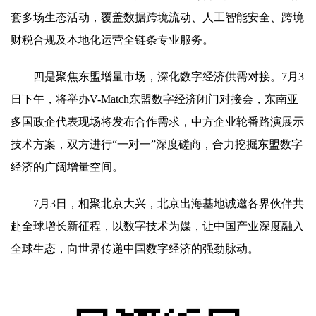
套多场生态活动，覆盖数据跨境流动、人工智能安全、跨境
财税合规及本地化运营全链条专业服务。
四是聚焦东盟增量市场，深化数字经济供需对接。7月3
日下午，将举办V-Match东盟数字经济闭门对接会，东南亚
多国政企代表现场将发布合作需求，中方企业轮番路演展示
技术方案，双方进行“一对一”深度磋商，合力挖掘东盟数字
经济的广阔增量空间。
7月3日，相聚北京大兴，北京出海基地诚邀各界伙伴共
赴全球增长新征程，以数字技术为媒，让中国产业深度融入
全球生态，向世界传递中国数字经济的强劲脉动。