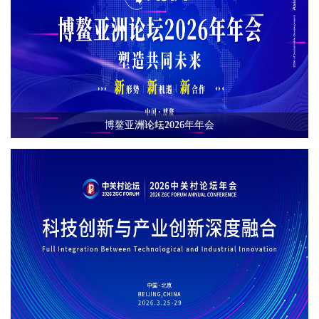
博鳌亚洲论坛2026年年会