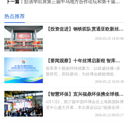
下一篇：
彭清华出席第三届中乌地方合作论坛和第十届丝博会开幕式
热点推荐
【投资促进】钢铁驼队贯通亚欧新丝路 开放融通书写共赢新篇章——第十届丝博会擘画高水平对外开放新图景
2026-05-25 14:05:06
【要闻观察】十年丝博启新程 智库赋能向未来——智库界全程见证第十届丝博会绽放西安
智库界十载相伴持续聚力，以权威传播+深
度研究，双轮驱动，为丝博会赋能增效。
2026-05-22 10:05:38
【智慧环保】宜兴福鼎环保携全球领先技术亮相27届中国环博会
4月13日，第27届中国环博会在上海新国际博
览中心盛大开幕，本次展会以以“链接全球机
遇，探索新兴动能”为主题，聚焦环保全产业
2026-05-22 09:05:17
链的前沿技术与解决方案，是亚洲旗舰级的
环保行业盛会。