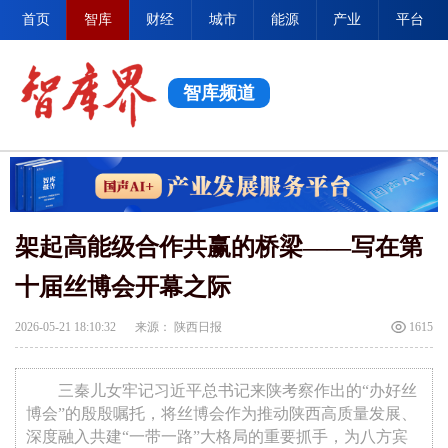
首页
智库
财经
城市
能源
产业
平台
智库频道
架起高能级合作共赢的桥梁——写在第
十届丝博会开幕之际
2026-05-21 18:10:32
来源： 陕西日报
1615
三秦儿女牢记习近平总书记来陕考察作出的“办好丝
博会”的殷殷嘱托，将丝博会作为推动陕西高质量发展、
深度融入共建“一带一路”大格局的重要抓手，为八方宾