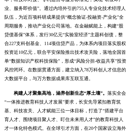
业、服务即价值”。通过内培外引的755人专业化技术经理人
队伍，为近百项科研成果提供“概念验证-投融资-产业化”全
周期服务，推动产业化公司落地。在金融赋能上，构建“股
贷债基保”体系，发行30亿元“实验室经济”主题科创债，整
合227支科创基金、114项信贷产品，为体系内项目落实股权
投资近10亿元，联合平安保险推出技术攻关险，落地全国首
单“数据知识产权科技保险”，形成“风险分担-收益共享”投资
风控闭环。在数据贯通方面，建立纳入78万科创人才信息的
大数据平台，与万方数据成果库互联互通。
构建人才聚集高地，涵养创新生态“厚土壤”。
落实全会
“一体推进教育科技人才发展”要求，长安先导紧扣教育筑
基、科技攻关、人才赋能三位一体目标，打造了“搭建平台
育人才、围绕项目聚人才、盯住未来用人才”的教育科技人
才一体化特色模式。在全球引才方面，在20个国家设立海外