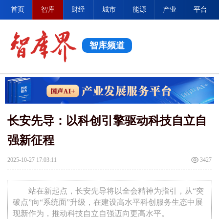
首页
智库
财经
城市
能源
产业
平台
智库频道
长安先导：以科创引擎驱动科技自立自
强新征程
2025-10-27 17:03:11
3427
站在新起点，长安先导将以全会精神为指引，从“突
破点”向“系统面”升级，在建设高水平科创服务生态中展
现新作为，推动科技自立自强迈向更高水平。