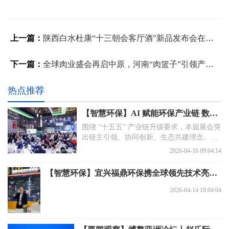
上一篇：
陕西白水杜康“十三朝会客厅酒”新品发布会在西安隆重举行 清香型战略再升级，赋能品牌高质量发展
下一篇：
全球肉业盛会再启中原，河南“肉篮子”引领产业新风向
热点推荐
【智慧环保】AI 赋能环保产业链 数智绿色点亮上海环博会
围绕 “十五五” 产业链升级要求，本届展会突
出链主引领、协同创新、生态共建理念。从
智能监测设备到智慧运维系统，从低碳环保
2026-04-16 09:04:14
装备到资源循环利用技术，众多行业领军企
业集中展示核心成果，推动环保产业从单一
【智慧环保】宜兴福鼎环保携全球领先技术亮相27届中国环博会
设备供应，向系统化、智能化、一体化解决
方案加速转型。
2026-04-14 18:04:04