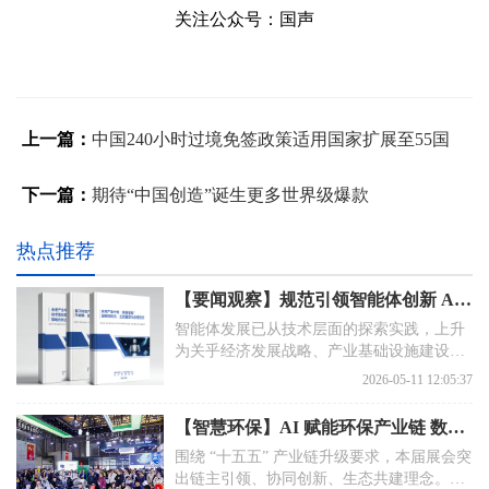
关注公众号：国声
上一篇：
中国240小时过境免签政策适用国家扩展至55国
下一篇：
期待“中国创造”诞生更多世界级爆款
热点推荐
【要闻观察】规范引领智能体创新 AI赋能新型智库建设
智能体发展已从技术层面的探索实践，上升
为关乎经济发展战略、产业基础设施建设的
国家重要议题，我国人工智能治理实现从规
2026-05-11 12:05:37
范大模型研发应用到引导智能体创新发展的
迭代升级。
【智慧环保】AI 赋能环保产业链 数智绿色点亮上海环博会
围绕 “十五五” 产业链升级要求，本届展会突
出链主引领、协同创新、生态共建理念。从