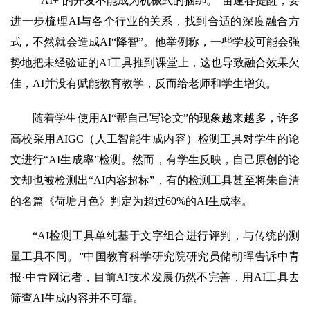
“‘AI+’的开发不能成为机械式的捆绑。”苗逢春提醒，要
进一步梳理AI与各个行业的关系，找到合适的深度融合方
式，不然就会造成AI“降智”。他举例称，一些学校可能会强
势地把未经验证的AI工具推到课堂上，这也导致融合效果欠
佳，AI并没有赋能教育教学，反而给老师和学生增负。
随着学生使用AI“帮自己写论文”的现象越来越多，许多
高校采用AIGC（人工智能生成内容）检测工具对学生的论
文进行“AI生成率”检测。然而，有学生反映，自己原创的论
文却也被检测出“AI内容超标”，有的检测工具甚至将朱自清
的名篇《荷塘月色》判定为超过60%的AI生成率。
“AI检测工具单纯基于文字组合进行评判，与传统的测
量工具不同。”中国教育科学研究院研究员储朝晖告诉中青
报·中青网记者，目前AI技术发展仍然不完善，用AI工具去
筛查AI生成内容并不可靠。