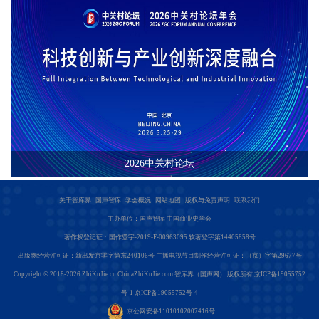
2026中关村论坛
关于智库界
国声智库
学会概况
网站地图
版权与免责声明
联系我们
主办单位：国声智库 中国商业史学会
著作权登记证：国作登字-2019-F-00963095 软著登字第14405858号
出版物经营许可证：新出发京零字第东240106号 广播电视节目制作经营许可证：（京）字第29677号
Copyright © 2018-2026
ZhiKuJie.cn
ChinaZhiKuJie.com
智库界（国声网） 版权所有
京ICP备19055752
号-1 京ICP备19055752号-4
京公网安备11010102007416号