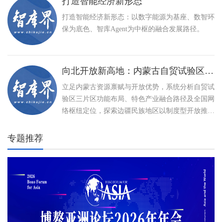
打造智能经济新形态
打造智能经济新形态：以数字能源为基座、数智环
保为底色、智库Agent为中枢的融合发展路径。
向北开放新高地：内蒙古自贸试验区建设与特色产业高质量发展路径
立足内蒙古资源禀赋与开放优势，系统分析自贸试
验区三片区功能布局、特色产业融合路径及全国网
络枢纽定位，探索边疆民族地区以制度型开放推动
高质量发展、打造向北开放新高地的创新实践。
专题推荐