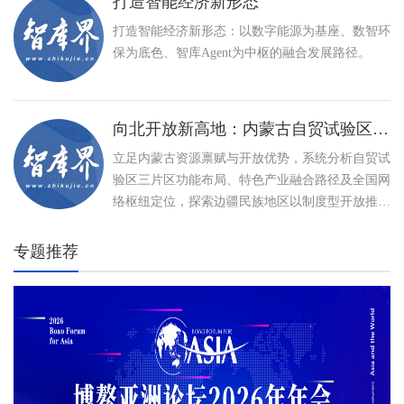
打造智能经济新形态
打造智能经济新形态：以数字能源为基座、数智环
保为底色、智库Agent为中枢的融合发展路径。
向北开放新高地：内蒙古自贸试验区建设与特色产业高质量发展路径
立足内蒙古资源禀赋与开放优势，系统分析自贸试
验区三片区功能布局、特色产业融合路径及全国网
络枢纽定位，探索边疆民族地区以制度型开放推动
高质量发展、打造向北开放新高地的创新实践。
专题推荐