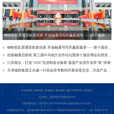
钢铁驼队贯通亚欧新丝路 开放融通书写共赢新篇章——第十届丝博会擘画高水平对外开放新图景
钢铁驼队贯通亚欧新丝路 开放融通书写共赢新篇章——第十届丝博会擘画高水平对外开放新图景
丝路融通启新程 第三届中乌地方合作论坛暨第十届丝博会在西安开幕
江苏南京：打造“1026”先进制造业集群 激荡产业强市澎湃“新”浪潮
天津城投集团王永威一行莅临苍穹数码开展深度交流，共谋产业高质量发展
关于智库界
国声智库
学会概况
网站地图
版权与免责声明
联系我们
主办单位：国声智库 中国商业史学会
著作权登记证：国作登字-2019-F-00963095 软著登字第14405858号
出版物经营许可证：新出发京零字第东240106号 广播电视节目制作经营许可证：（京）字第29677号