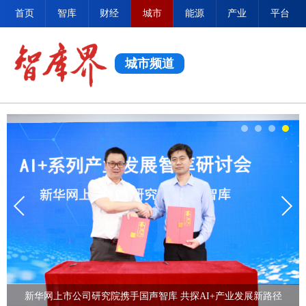
首页
智库
财经
城市
能源
产业
平台
城市频道
新华网上市公司研究院携手国声智库 共探AI+产业发展新路径