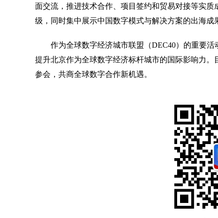
面交流，推进技术合作、项目签约和贸易对接等实质
级，同时集中展示中国数字模式与解决方案的出海成
作为全球数字经济城市联盟（DEC40）的重要
提升北京作为全球数字经济标杆城市的国际影响力。
参会，共商全球数字合作新机遇。