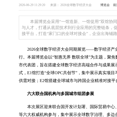
2026-06-29 11:29:20
来源： 2026全球数字经济大会
博览会
前
本届博览会采用“一馆造新、一馆促用”双馆协同
与人才，打通从底层技术到行业应用的完整链条，促
接平台，打造“家门口的全球对接会”，企业出海铺
2026全球数字经济大会同期展览——数字经济产
行。本届博览会以“智惠无界 数联全球”为主题，聚
市代表团，旨在搭建全球数字经济高端合作与成果展示
式，E1馆打造“全球OPC共创节”，集中展示真实
供需对接；E2馆搭建全球城市与跨国企业精准对接平
六大联合国机构与多国城市组团参展
本次展区迎来联合国开发计划署、国际贸易中心
等六大权威机构参与，集中展示全球数字治理、多边