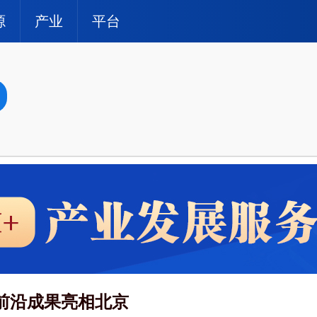
源
产业
平台
国前沿成果亮相北京