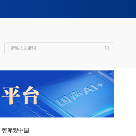
智库观中国