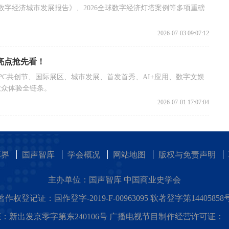
球数字经济城市发展报告》、2026全球数字经济灯塔案例等多项重磅
2026-07-03 09:07:12
亮点抢先看！
PC共创节、国际展区、城市发展、首发首秀、AI+应用、数字文娱
大众体验全链条。
2026-07-01 17:07:04
库界
国声智库
学会概况
网站地图
版权与免责声明
主办单位：国声智库 中国商业史学会
著作权登记证：国作登字-2019-F-00963095 软著登字第14405858
新出发京零字第东240106号 广播电视节目制作经营许可证：（京