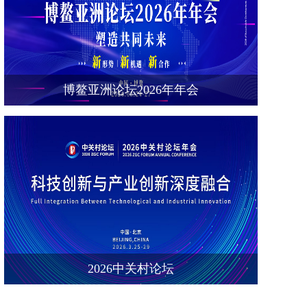
博鳌亚洲论坛2026年年会
2026中关村论坛