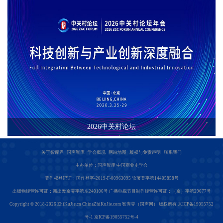
2026中关村论坛
关于智库界
国声智库
学会概况
网站地图
版权与免责声明
联系我们
主办单位：国声智库 中国商业史学会
著作权登记证：国作登字-2019-F-00963095 软著登字第14405858号
出版物经营许可证：新出发京零字第东240106号 广播电视节目制作经营许可证：（京）字第29677号
Copyright © 2018-2026
ZhiKuJie.cn
ChinaZhiKuJie.com
智库界（国声网） 版权所有
京ICP备19055752
号-1 京ICP备19055752号-4