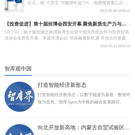
亿元，较“十四五”大幅增长超75%，电网投资重心正式
从特高压骨干网转向配电网、数字化及储能融合领域，
2026-06-09 16:06:21
灵活性资源成为电网高质量发展的刚性支撑，跨网协
同、电力市场化、供应链保障等成为下一阶段改革攻坚
【投资促进】第十届丝博会西安开幕 聚焦新质生产力与丝路合作新机
重点。
5月21日，第十届丝绸之路国际博览会暨中国东西部合作与投资贸易
洽谈会在西安开幕。本届丝博会以“丝路融通新机遇·开放合作新篇
章”为主题，设置六大展区，总展示面积达7.2万平方米，将举行为期
2026-05-21 18:05:43
5天的展览与经贸交流活动。
智库观中国
打造智能经济新形态
打造智能经济新形态：以数字能源为基座、数智环
保为底色、智库Agent为中枢的融合发展路径。
向北开放新高地：内蒙古自贸试验区建设与特色产业高质量发展路径