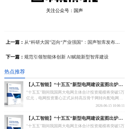
关注公众号：国声
上一篇：
从“科研大国”迈向“产业强国”：国声智库发布生物制造十年战略路径报告
下一篇：
规范引领智能体创新 AI赋能新型智库建设
热点推荐
【人工智能】“十五五”新型电网建设蓝图出炉：投资突破5万亿元转型聚焦配网、数字与跨网协同
“十五五”期间我国两大电网主体合计投资规模将突破5万
亿元，电网投资重心正式从特高压骨干网转向配电网、
数字化及储能融合领域，灵活性资源成为电网高质量发
2026-06-15 10:06:11
展的刚性支撑，跨网协同、电力市场化、供应链保障等
成为下一阶段改革攻坚重点。当前，新型电网已纳入国
【人工智能】“十五五”新型电网建设蓝图出炉：投资突破5万亿元转型聚焦配网、数字与跨网协同
家“六张网”战略布局，正式上升为国家级重大基础设施
“十五五”期间我国两大电网主体合计投资规模将突破5万
建设任务。