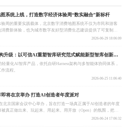
图系统上线，打造数字经济体验周“数实融合”新标杆
体验周的重要实践载体，北京数字消费地图系统不仅为市民和游客
的消费新体验，也为城市数字友好型消费生态建设提供了可复制、
2026-06-29 18:06:09
【人工智能】XThinkTank架构升级：以可信AI重塑智库研究范式赋能新型智库创新发展
赛道的轻量化AI智库产品，依托自研Harness架构与多智能体协同体系，
工作流程。
2026-06-25 11:06:40
节即将在京举办 打造AI创造者年度派对
4日在北京国家会议中心举办，旨在打造一场真正属于AI创造者的年度
I被真正做出来、玩起来、用起来。用开放（Open）的氛围，把伙
造（Create）！
2026-06-24 17:06:32