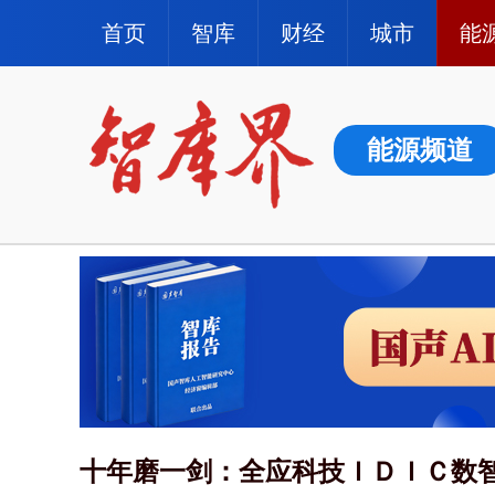
首页
智库
财经
城市
能
能源频道
十年磨一剑：全应科技ＩＤＩＣ数