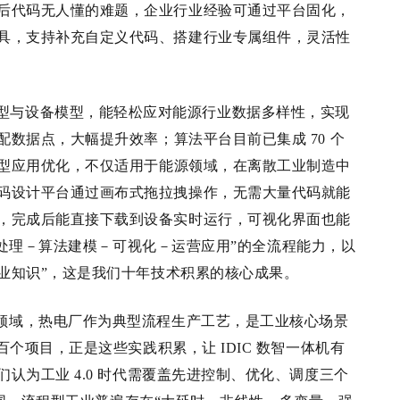
后代码无人懂的难题，企业行业经验可通过平台固化，
具，支持补充自定义代码、搭建行业专属组件，灵活性
型与设备模型，能轻松应对能源行业数据多样性，实现
配数据点，大幅提升效率；
算法平台目前已集成 70
个
型
应用优化，不仅适用于能源领域，在离散工业制造中
码设计平台通过画布式拖拉拽操作，无需大量代码就能
，完成后能直接下载到设备实时运行，可视化界面也能
处理
－
算法建模
－
可视化
－
运营应用”
的全流程能力，以
业知识
”
，这是我们十年技术积累的核心成果。
领域，热电
厂
作为典型流程生产工艺，是工业核心场景
百个项目，正是这些实践积累，让 IDIC
数智一体机有
认为工业 4.0
时代需覆盖先进控制、优化、调度三个