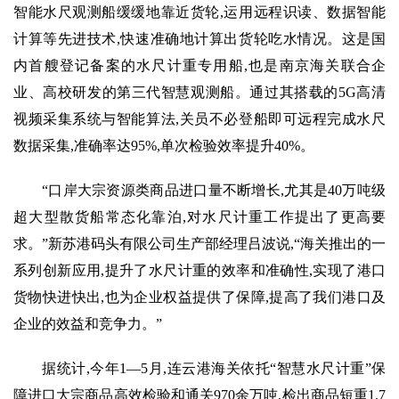
智能水尺观测船缓缓地靠近货轮,运用远程识读、数据智能
计算等先进技术,快速准确地计算出货轮吃水情况。这是国
内首艘登记备案的水尺计重专用船,也是南京海关联合企
业、高校研发的第三代智慧观测船。通过其搭载的5G高清
视频采集系统与智能算法,关员不必登船即可远程完成水尺
数据采集,准确率达95%,单次检验效率提升40%。
“口岸大宗资源类商品进口量不断增长,尤其是40万吨级
超大型散货船常态化靠泊,对水尺计重工作提出了更高要
求。”新苏港码头有限公司生产部经理吕波说,“海关推出的一
系列创新应用,提升了水尺计重的效率和准确性,实现了港口
货物快进快出,也为企业权益提供了保障,提高了我们港口及
企业的效益和竞争力。”
据统计,今年1—5月,连云港海关依托“智慧水尺计重”保
障进口大宗商品高效检验和通关970余万吨,检出商品短重1.7