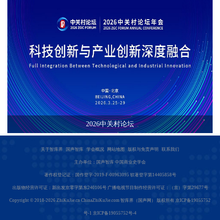
2026中关村论坛
关于智库界
国声智库
学会概况
网站地图
版权与免责声明
联系我们
主办单位：国声智库 中国商业史学会
著作权登记证：国作登字-2019-F-00963095 软著登字第14405858号
出版物经营许可证：新出发京零字第东240106号 广播电视节目制作经营许可证：（京）字第29677号
Copyright © 2018-2026
ZhiKuJie.cn
ChinaZhiKuJie.com
智库界（国声网） 版权所有
京ICP备19055752
号-1 京ICP备19055752号-4