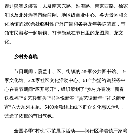
泰迪熊舞龙装置，以及南京东路、淮海路、南京西路、徐家
汇以及北外滩等市级商圈、地区级商业中心、各大景区和文
化场馆的260余处临时性户外广告和各类龙年美陈装置，带
领市民游客一起解锁、打卡隐藏在节日里的龙图腾、龙文
化。
乡村办春晚
节日期间，覆盖市、区、街镇的239家公共图书馆、19
家文化馆、220家社区文化活动中心、61个旅游咨询服务中
心在春节期间“应开尽开”，组织策划了“乡村办春晚”“新春
送祝福”“文艺轻骑兵”“书香悦新春”“赏艺话新年”“祥龙闹元
宵”六大系列主题、5400余项线上线下群众文化惠民活动，
营造了浓郁的节日气氛。
全国冬季“村晚”示范展示活动——闵行区华漕镇严家湾