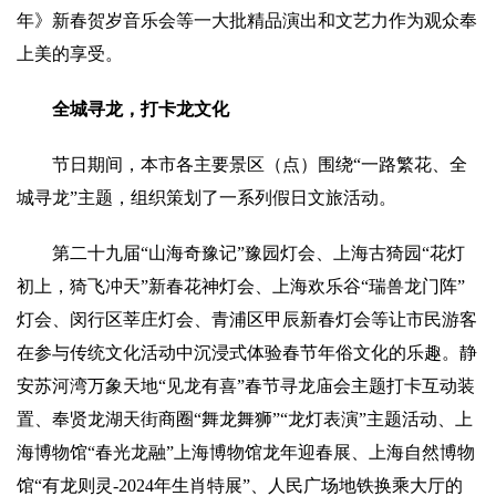
年》新春贺岁音乐会等一大批精品演出和文艺力作为观众奉
上美的享受。
全城寻龙，打卡龙文化
节日期间，本市各主要景区（点）围绕“一路繁花、全
城寻龙”主题，组织策划了一系列假日文旅活动。
第二十九届“山海奇豫记”豫园灯会、上海古猗园“花灯
初上，猗飞冲天”新春花神灯会、上海欢乐谷“瑞兽龙门阵”
灯会、闵行区莘庄灯会、青浦区甲辰新春灯会等让市民游客
在参与传统文化活动中沉浸式体验春节年俗文化的乐趣。静
安苏河湾万象天地“见龙有喜”春节寻龙庙会主题打卡互动装
置、奉贤龙湖天街商圈“舞龙舞狮”“龙灯表演”主题活动、上
海博物馆“春光龙融”上海博物馆龙年迎春展、上海自然博物
馆“有龙则灵-2024年生肖特展”、人民广场地铁换乘大厅的