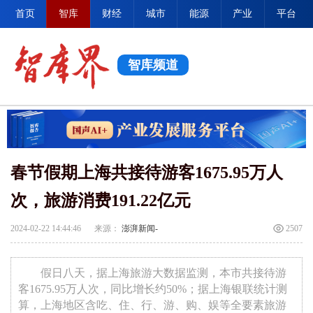
首页
智库
财经
城市
能源
产业
平台
智库频道
春节假期上海共接待游客1675.95万人
次，旅游消费191.22亿元
2024-02-22 14:44:46
来源：
澎湃新闻-
2507
假日八天，据上海旅游大数据监测，本市共接待游
客1675.95万人次，同比增长约50%；据上海银联统计测
算，上海地区含吃、住、行、游、购、娱等全要素旅游