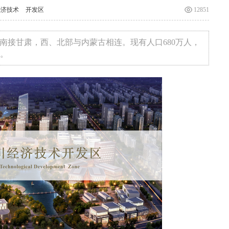
经济技术
开发区
12851
西，南接甘肃，西、北部与内蒙古相连。现有人口680万人，
）。